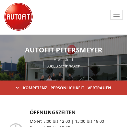
Toggl
navig
AUTOFIT PETERSMEYER
Horststr. 1
33803 Steinhagen
KOMPETENZ PERSÖNLICHKEIT VERTRAUEN
ÖFFNUNGSZEITEN
Mo-Fr:
8:00
bis
12:00
|
13:00
bis
18:00